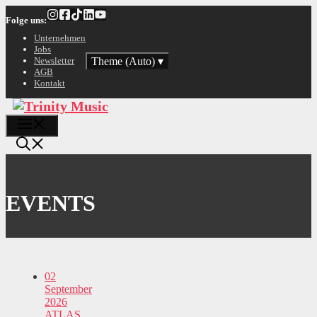
Zum
Folge uns:
Inhalt
springen
Unternehmen
Jobs
Theme (Auto)
▾
Newsletter
AGB
Kontakt
Menü
EVENTS
02
September
2026
ATLAS