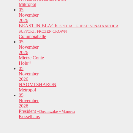
Mikropol
05
November
2026
BEAST IN BLACK
SPECIAL GUEST: SONATA ARTICA
SUPPORT: FROZEN CROWN
Columbiahalle
05
November
2026
Mietze Conte
Hole⁴⁴
05
November
2026
NAOMI SHARON
Metropol
05
November
2026
President
+Dreamwake + Vianova
Kesselhaus