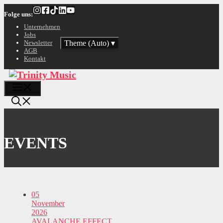
Zum
Folge uns:
Inhalt
springen
Unternehmen
Jobs
Theme (Auto)
▾
Newsletter
AGB
Kontakt
Menü
EVENTS
05
November
2026
AVALANCHE EFFECT