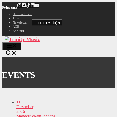
Zum
Folge uns:
Inhalt
springen
Unternehmen
Jobs
Theme (Auto)
▾
Newsletter
AGB
Kontakt
Menü
EVENTS
11
Dezember
2026
MandelKokainSchnaps