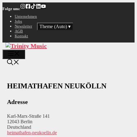
Zum
Folge uns:
Inhalt
springen
Unternehmen
Jobs
Theme (Auto)
▾
Newsletter
AGB
Kontakt
Menü
HEIMATHAFEN NEUKÖLLN
Adresse
Karl-Marx-Straße 141
12043 Berlin
Deutschland
heimathafen-neukoelln.de