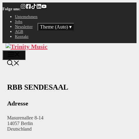
Zum
Folge uns:
Inhalt
springen
Unternehmen
Jobs
Theme (Auto)
▾
Newsletter
AGB
Kontakt
Menü
RBB SENDESAAL
Adresse
Masurenallee 8-14
14057 Berlin
Deutschland