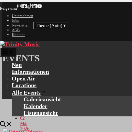
Zum
Folge uns:
Inhalt
springen
Unternehmen
Jobs
Theme (Auto)
▾
Newsletter
AGB
Kontakt
Menü
EVENTS
Neu
Informationen
Open Air
Locations
Alle Events
Galerieansicht
Kalender
Listenansicht
02
Mai
2026