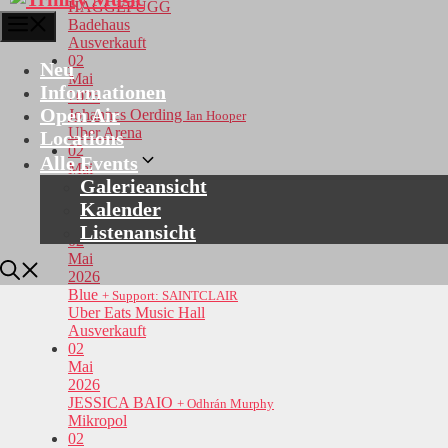
HAGGEFUGG
Menü
Badehaus
Ausverkauft
02
Neu
Mai
Informationen
2026
Open Air
Johannes Oerding
Ian Hooper
Uber Arena
Locations
02
Alle Events
Mai
Galerieansicht
2026
Rüfüs du sol
Kalender
Support: SG Lewis
Velodrom
Listenansicht
02
Mai
2026
Blue
+ Support: SAINTCLAIR
Uber Eats Music Hall
Ausverkauft
02
Mai
2026
JESSICA BAIO
+ Odhrán Murphy
Mikropol
02